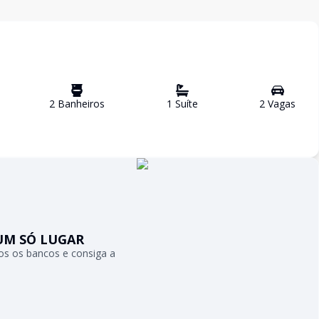
2
Banheiro
s
1
Suíte
2
Vaga
s
UM SÓ LUGAR
s os bancos e consiga a