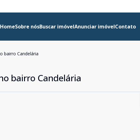
Home
Sobre nós
Buscar imóvel
Anunciar imóvel
Contato
o bairro Candelária
no bairro Candelária