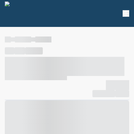
----
----- -----
----- -----
----
-----
---- ------
----- ----- -- ------ ---- ---- -- ----- ----- -----
--- ------
----- ----- -- ------ ----- ----- -- ------
-------------
Compartilhar
Favorito