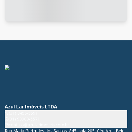
Azul Lar Imóveis LTDA
(31) 3456-5591
(31) 98983-6571
contato@azullarimoveis.com.br
Rua Maria Gertrudes dos Santos, 845, sala 205, Céu Azul, Belo