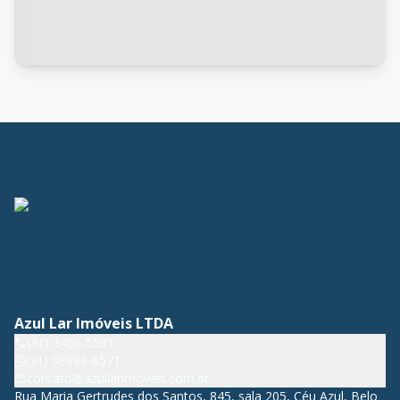
Azul Lar Imóveis LTDA
(31) 3456-5591
(31) 98983-6571
contato@azullarimoveis.com.br
Rua Maria Gertrudes dos Santos, 845, sala 205, Céu Azul, Belo