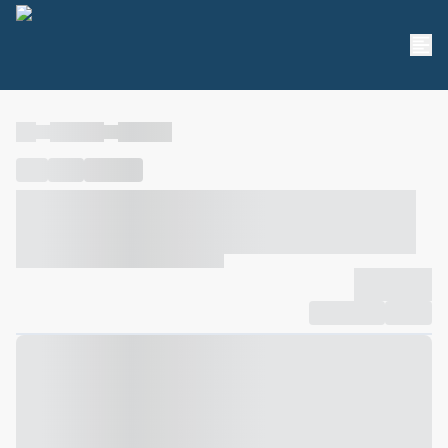
----
----- -----
----- -----
----
-----
---- ------
----- ----- -- ------ ---- ---- -- ----- ----- -----
--- ------
----- ----- -- ------ ----- ----- -- ------
-------------
Compartilhar
Favorito