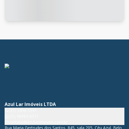
Azul Lar Imóveis LTDA
(31) 3456-5591
(31) 98983-6571
contato@azullarimoveis.com.br
Rua Maria Gertrudes dos Santos, 845, sala 205, Céu Azul, Belo