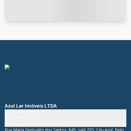
Azul Lar Imóveis LTDA
(31) 3456-5591
(31) 98983-6571
contato@azullarimoveis.com.br
Rua Maria Gertrudes dos Santos, 845, sala 205, Céu Azul, Belo