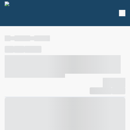
----
----- -----
----- -----
----
-----
---- ------
----- ----- -- ------ ---- ---- -- ----- ----- -----
--- ------
----- ----- -- ------ ----- ----- -- ------
-------------
Compartilhar
Favorito