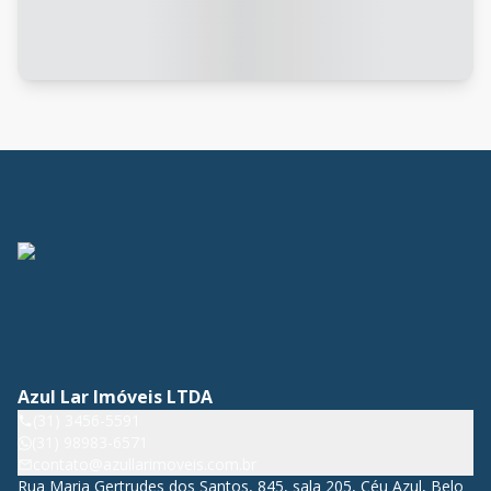
Azul Lar Imóveis LTDA
(31) 3456-5591
(31) 98983-6571
contato@azullarimoveis.com.br
Rua Maria Gertrudes dos Santos, 845, sala 205, Céu Azul, Belo