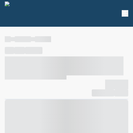
----
----- -----
----- -----
----
-----
---- ------
----- ----- -- ------ ---- ---- -- ----- ----- -----
--- ------
----- ----- -- ------ ----- ----- -- ------
-------------
Compartilhar
Favorito