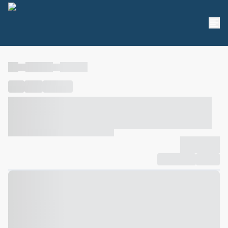
----
----- -----
----- -----
----
-----
---- ------
----- ----- -- ------ ---- ---- -- ----- ----- -----
--- ------
----- ----- -- ------ ----- ----- -- ------
-------------
Compartilhar
Favorito