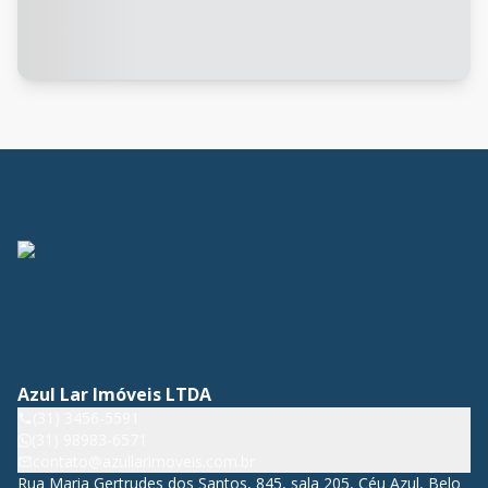
Azul Lar Imóveis LTDA
(31) 3456-5591
(31) 98983-6571
contato@azullarimoveis.com.br
Rua Maria Gertrudes dos Santos, 845, sala 205, Céu Azul, Belo