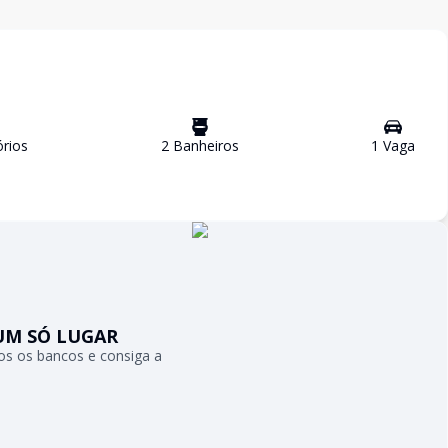
rio
s
2
Banheiro
s
1
Vaga
UM SÓ LUGAR
s os bancos e consiga a