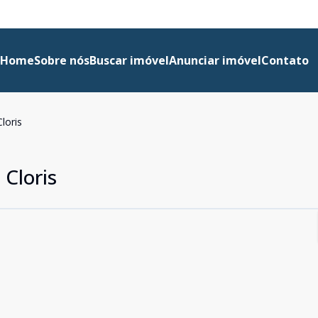
Home
Sobre nós
Buscar imóvel
Anunciar imóvel
Contato
loris
 Cloris