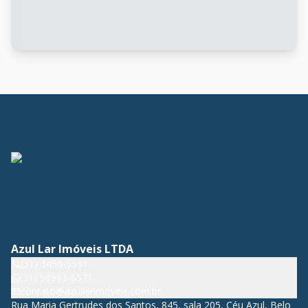
Azul Lar Imóveis LTDA
(31) 3456-5591
(31) 98983-6571
contato@azullarimoveis.com.br
Rua Maria Gertrudes dos Santos, 845, sala 205, Céu Azul, Belo