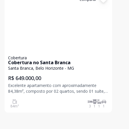
Cobertura
Cobertura no Santa Branca
Santa Branca, Belo Horizonte - MG
R$ 649.000,00
Excelente apartamento com aproximadamente
84,38m², composto por 02 quartos, sendo 01 suíte,
sala ampla e bem arejada, cozinha funcional, banho
social e área de serviço. O imóvel conta ainda com
84
m²
3
1
1
1
01 vaga de estacionamento e uma agradável. Prédio
com