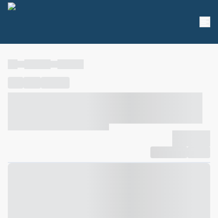
----
----- -----
----- -----
----
-----
---- ------
----- ----- -- ------ ---- ---- -- ----- ----- -----
--- ------
----- ----- -- ------ ----- ----- -- ------
-------------
Compartilhar
Favorito