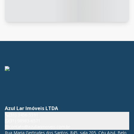
Azul Lar Imóveis LTDA
(31) 3456-5591
(31) 98983-6571
contato@azullarimoveis.com.br
Rua Maria Gertrudes dos Santos, 845, sala 205, Céu Azul, Belo